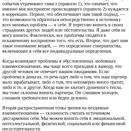
события утрачивают смысл (правило 1), это означает, что
именно мое восприятие происходящего (правило 2) нуждается
в коррекции. Первое, что обеспечивает нам такой подход, —
это возможность обратиться непосредственно к источнику
всех мнимых проблем — к себе. Я перестаю винить в своих
страданиях других людей или обстоятельства. Я даже себя не
могу винить. Фактически, все проблемы сводятся к
искаженному восприятию того, что есть. Второе, что дает нам
такое понимание вещей, — это определение совершенства,
включающее в себя все индивидуальные определения.
Когда возникают проблемы в обусловленных любовных
взаимоотношениях, мы чаще всего приходим к выводу, что
другой человек не отвечает нашим ожиданиям. Если
проблема в деньгах, то речь идет либо о том, что наш партнер
мало зарабатывает, либо о том, что непомерно много тратит,
либо и то, и другое. Когда нам не хватает душевного тепла,
мы тоже склонны винить партнера. Он слишком холоден,
слишком требователен или беден духовно.
Вторая распространенная точка зрения на неудачные
взаимоотношения — склонность считать источником
дисгармонии себя. Мы можем винить себя в эмоциональной,
интеллектуальной, физической, социальной или финансовой
несостоятельности.