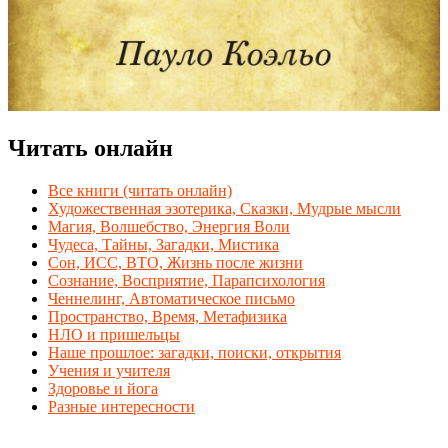
Читать онлайн
Все книги (читать онлайн)
Художественная эзотерика, Сказки, Мудрые мысли
Магия, Волшебство, Энергия Воли
Чудеса, Тайны, Загадки, Мистика
Сон, ИСС, ВТО, Жизнь после жизни
Сознание, Восприятие, Парапсихология
Ченнелинг, Автоматическое письмо
Пространство, Время, Метафизика
НЛО и пришельцы
Наше прошлое: загадки, поиски, открытия
Учения и учителя
Здоровье и йога
Разные интересности