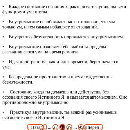
• Каждое состояние сознания характеризуется уникальными
функциями ума и тела.
• Внутримыслие освобождает нас о г иллюзии, что мы —
только ум, и тем самым избавляет от страданий.
• Внутренняя безмятежность порождается внутримыслием.
• Внутримыслие позволяет тебе выйти за пределы
разладившегося ума на время ремонта.
• Идея пространства, как и идея времени, берет начало в
уме.
• Беспредельное пространство и время тождественны
безмятежности.
• Состояние, когда ты думаешь или действуешь без
осознания своего Истинного Я, называется автомыслием. Оно
противоположно внутримыслию.
• Практикуя внутримыслие, ты всякий раз усиливаешь
осознание своего Истинного Я.
« Назад
1
...
27
28
29
...
95
Вперед »