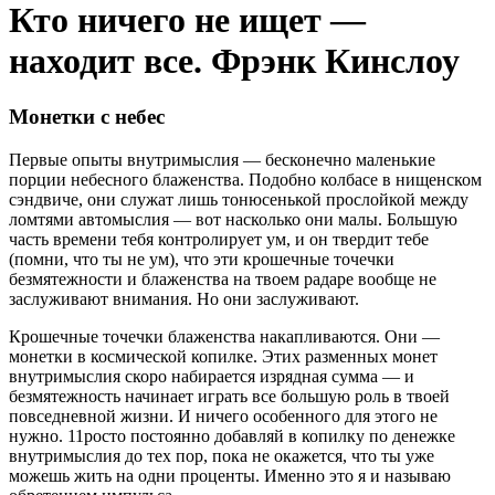
Кто ничего не ищет —
находит все. Фрэнк Кинслоу
Монетки с небес
Первые опыты внутримыслия — бесконечно маленькие
порции небесного блаженства. Подобно колбасе в нищенском
сэндвиче, они служат лишь тонюсенькой прослойкой между
ломтями автомыслия — вот насколько они малы. Большую
часть времени тебя контролирует ум, и он твердит тебе
(помни, что ты не ум), что эти крошечные точечки
безмятежности и блаженства на твоем радаре вообще не
заслуживают внимания. Но они заслуживают.
Крошечные точечки блаженства накапливаются. Они —
монетки в космической копилке. Этих разменных монет
внутримыслия скоро набирается изрядная сумма — и
безмятежность начинает играть все большую роль в твоей
повседневной жизни. И ничего особенного для этого не
нужно. 11росто постоянно добавляй в копилку по денежке
внутримыслия до тех пор, пока не окажется, что ты уже
можешь жить на одни проценты. Именно это я и называю