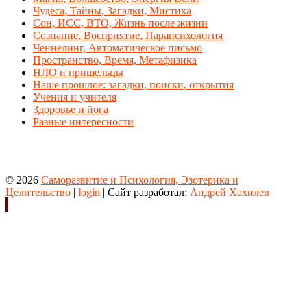
Чудеса, Тайны, Загадки, Мистика
Сон, ИСС, ВТО, Жизнь после жизни
Сознание, Восприятие, Парапсихология
Ченнелинг, Автоматическое письмо
Пространство, Время, Метафизика
НЛО и пришельцы
Наше прошлое: загадки, поиски, открытия
Учения и учителя
Здоровье и йога
Разные интересности
© 2026
Саморазвитие и Психология, Эзотерика и
Целительство
|
login
| Сайт разработал:
Андрей Хахилев