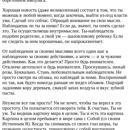
обретением импульса.
Хорошая новость (даже великолепная) состоит в том, что ты
можешь в любой момент, когда захочешь, выйти из-под власти
ума. Сделай это сейчас. Обращай внимание на свои мысли.
Наблюдаешь ли ты за ними? Если да, значит, ты опять сделал
это. Ты осуществляешь внутримыслие. Ты-наблюдатель
подобен родителю, а твой ум — шаловливому ребенку Если
не следить за ним хорошенько, он напроказничает.
От наблюдения за своими мыслями всего один шаг к
наблюдению за своими действиями, а затем — и за чужими
действиями. Как это делается? Просто будь внимателен.
Отключи автопилот и будь внимателен. Проснувшись, нюхай
розы. Буквально. Стань любознательным наблюдателем. Не
просто смотри на облака, но наблюдай за ними. Воспринимай
их так, как будто никогда раньше не видел облаков. Ощущай
ладонями кору деревьев, смакуй запах воздуха и вкус зубной
пасты.
Неужели все так просто? Ум не хочет, чтобы ты верил в эту
простоту. Он попытается отговорить тебя. К счастью, Ты не
ум. Ты видишь картину мира в целом. Ты и есть эта картина.
Картина в целом пребывает в мире сама с Собой (со своим
Истинным Я). Когда ты снимаешь со своих глаз шоры, ты
познаешь целостность, приносящую с собой внутреннее