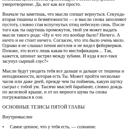
умиротворение. Да, вот как все просто.
Вначале ты заметишь, что мысли спешат вернуться. Секунда-
вторая тишины и безмятежности — и мысли снова заполняют
пустоту, словно стая вспугнутых птиц небесную синь. После
того как ты ощутишь промежуток, твой ум может выдать
мысли такого рода: «Ну и что это вообще было? Ничего. А
ничто и не стоит ничего. Согласен, что это было очень мило.
Однако я не слышал пения ангелов и не видел фейерверков.
Похоже, это всего лишь какая-то мистификация… Так,
кажется, шпинат застрял между зубами. И куда я все-таки
засунул сырный соус?»
Мысли будут уводить тебя все дальше и дальше от тишины и
неподвижности, которая есть Ты. Может пройти несколько
часов или даже дней, прежде чем ты поймешь, какую шутку
сыграл с тобой ум. Тысячи мыслей барабанят, словно дождь
по железной крыше, и от их мерного шума ты снова
погружаешься в сон.
ОСНОВНЫЕ ТЕЗИСЫ ПЯТОЙ ГЛАВЫ
Внутримыслие
• Самое ценное, что у тебя есть, — сознание.