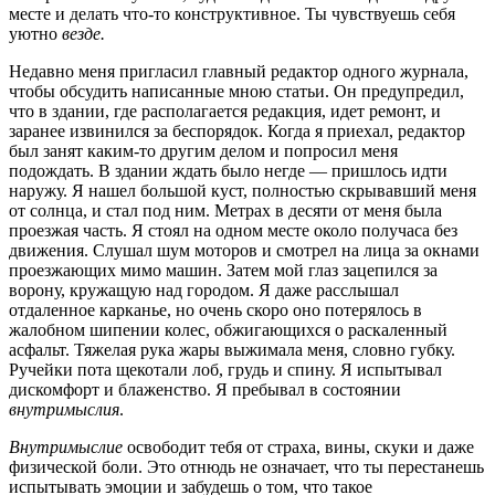
месте и делать что-то конструктивное. Ты чувствуешь себя
уютно
везде.
Недавно меня пригласил главный редактор одного журнала,
чтобы обсудить написанные мною статьи. Он предупредил,
что в здании, где располагается редакция, идет ремонт, и
заранее извинился за беспорядок. Когда я приехал, редактор
был занят каким-то другим делом и попросил меня
подождать. В здании ждать было негде — пришлось идти
наружу. Я нашел большой куст, полностью скрывавший меня
от солнца, и стал под ним. Метрах в десяти от меня была
проезжая часть. Я стоял на одном месте около получаса без
движения. Слушал шум моторов и смотрел на лица за окнами
проезжающих мимо машин. Затем мой глаз зацепился за
ворону, кружащую над городом. Я даже расслышал
отдаленное карканье, но очень скоро оно потерялось в
жалобном шипении колес, обжигающихся о раскаленный
асфальт. Тяжелая рука жары выжимала меня, словно губку.
Ручейки пота щекотали лоб, грудь и спину. Я испытывал
дискомфорт и блаженство. Я пребывал в состоянии
внутримыслия
.
Внутримыслие
освободит тебя от страха, вины, скуки и даже
физической боли. Это отнюдь не означает, что ты перестанешь
испытывать эмоции и забудешь о том, что такое