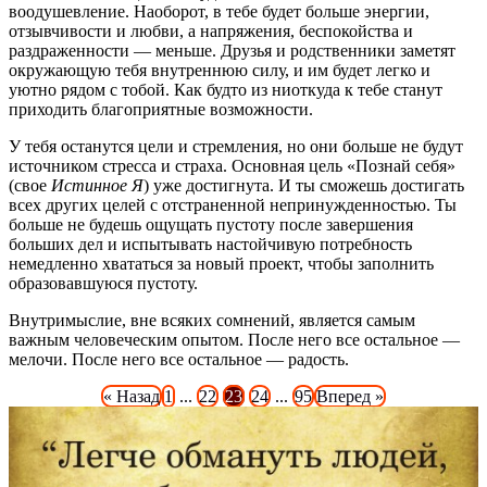
воодушевление. Наоборот, в тебе будет больше энергии,
отзывчивости и любви, а напряжения, беспокойства и
раздраженности — меньше. Друзья и родственники заметят
окружающую тебя внутреннюю силу, и им будет легко и
уютно рядом с тобой. Как будто из ниоткуда к тебе станут
приходить благоприятные возможности.
У тебя останутся цели и стремления, но они больше не будут
источником стресса и страха. Основная цель «Познай себя»
(свое
Истинное Я
) уже достигнута. И ты сможешь достигать
всех других целей с отстраненной непринужденностью. Ты
больше не будешь ощущать пустоту после завершения
больших дел и испытывать настойчивую потребность
немедленно хвататься за новый проект, чтобы заполнить
образовавшуюся пустоту.
Внутримыслие, вне всяких сомнений, является самым
важным человеческим опытом. После него все остальное —
мелочи. После него все остальное — радость.
« Назад
1
...
22
23
24
...
95
Вперед »