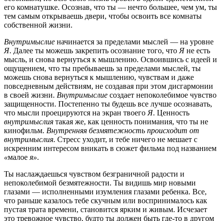
его комнатушке. Осознав, что ты — нечто большее, чем ум, ты
тем самым открываешь двери, чтобы освоить все комнаты
собственной жизни.
Внутримыслие
начинается за пределами мыслей — на уровне
Я
. Далее ты можешь закрепить осознание того, что
Я
не есть
мысль, и снова вернуться к мышлению. Освоившись с идеей и
ощущением, что ты пребываешь за пределами мыслей, ты
можешь снова вернуться к мышлению, чувствам и даже
повседневным действиям, не создавая при этом дисгармонии
в своей жизни.
Внутримыслие
создает непоколебимое чувство
защищенности. Постепенно ты будешь все лучше осознавать,
что мысли проецируются на экран твоего
Я
. Ценность
внутримыслия
такая же, как ценность понимания, что ты не
кинофильм.
Внутренняя безмятежность происходит от
внутримыслия
. Стресс уходит, и тебе ничего не мешает с
искренним интересом вникать в сюжет фильма под названием
«
малое
я»
.
Ты наслаждаешься чувством безграничной радости и
непоколебимой безмятежности. Ты видишь мир новыми
глазами — исполненными изумления глазами ребенка. Все,
что раньше казалось тебе скучным или воспринималось как
пустая трата времени, становится ярким и живым. Исчезает
это тревожное чувство, будто ты должен быть где-то в другом