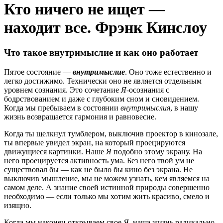
Кто ничего не ищет —
находит все. Фрэнк Кинслоу
Что такое внутримыслие и как оно работает
Пятое состояние —
внутримыслие
. Оно тоже естественно и
легко достижимо. Технически оно не является отдельным
уровнем сознания. Это сочетание
Я
-осознания с
бодрствованием и даже с глубоким сном и сновидением.
Когда мы пребываем в состоянии
внутримыслия
, в нашу
жизнь возвращается гармония и равновесие.
Когда ты щелкнул тумблером, выключив проектор в кинозале,
ты впервые увидел экран, на который проецируются
движущиеся картинки. Наше
Я
подобно этому экрану. На
него проецируется активность ума. Без него твой ум не
существовал бы — как не было бы кино без экрана. Не
выключив мышление, мы не можем узнать, кем являемся на
самом деле. А знание своей истинной природы совершенно
необходимо — если только мы хотим жить красиво, смело и
изящно.
Когда мы наконец открываем свое
Я
, наша жизнь радикально