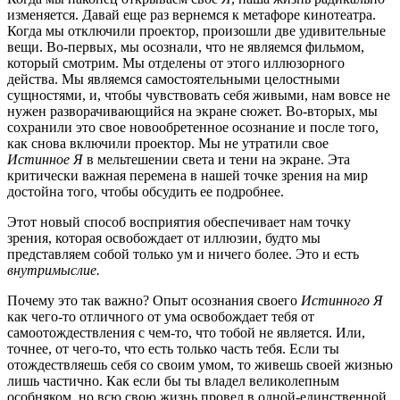
изменяется. Давай еще раз вернемся к метафоре кинотеатра.
Когда мы отключили проектор, произошли две удивительные
вещи. Во-первых, мы осознали, что не являемся фильмом,
который смотрим. Мы отделены от этого иллюзорного
действа. Мы являемся самостоятельными целостными
сущностями, и, чтобы чувствовать себя живыми, нам вовсе не
нужен разворачивающийся на экране сюжет. Во-вторых, мы
сохранили это свое новообретенное осознание и после того,
как снова включили проектор. Мы не утратили свое
Истинное Я
в мельтешении света и тени на экране. Эта
критически важная перемена в нашей точке зрения на мир
достойна того, чтобы обсудить ее подробнее.
Этот новый способ восприятия обеспечивает нам точку
зрения, которая освобождает от иллюзии, будто мы
представляем собой только ум и ничего более. Это и есть
внутримыслие.
Почему это так важно? Опыт осознания своего
Истинного Я
как чего-то отличного от ума освобождает тебя от
самоотождествления с чем-то, что тобой не является. Или,
точнее, от чего-то, что есть только часть тебя. Если ты
отождествляешь себя со своим умом, то живешь своей жизнью
лишь частично. Как если бы ты владел великолепным
особняком, но всю свою жизнь провел в одной-единственной