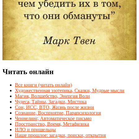
Читать онлайн
Все книги (читать онлайн)
Художественная эзотерика, Сказки, Мудрые мысли
Магия, Волшебство, Энергия Воли
Чудеса, Тайны, Загадки, Мистика
Сон, ИСС, ВТО, Жизнь после жизни
Сознание, Восприятие, Парапсихология
Ченнелинг, Автоматическое письмо
Пространство, Время, Метафизика
НЛО и пришельцы
Наше прошлое: загадки, поиски, открытия