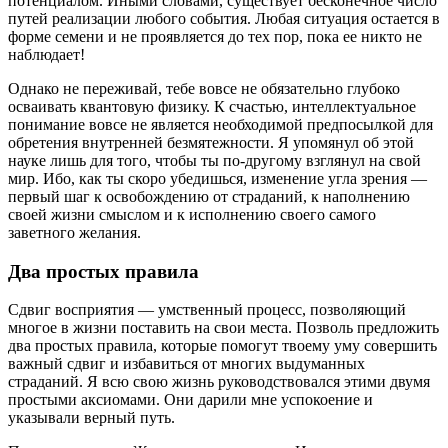
потенциалом. Иными словами, существует бесконечное число
путей реализации любого события. Любая ситуация остается в
форме семени и не проявляется до тех пор, пока ее никто не
наблюдает!
Однако не переживай, тебе вовсе не обязательно глубоко
осваивать квантовую физику. К счастью, интеллектуальное
понимание вовсе не является необходимой предпосылкой для
обретения внутренней безмятежности. Я упомянул об этой
науке лишь для того, чтобы ты по-другому взглянул на свой
мир. Ибо, как ты скоро убедишься, изменение угла зрения —
первый шаг к освобождению от страданий, к наполнению
своей жизни смыслом и к исполнению своего самого
заветного желания.
Два простых правила
Сдвиг восприятия — умственный процесс, позволяющий
многое в жизни поставить на свои места. Позволь предложить
два простых правила, которые помогут твоему уму совершить
важный сдвиг и избавиться от многих выдуманных
страданий. Я всю свою жизнь руководствовался этими двумя
простыми аксиомами. Они дарили мне успокоение и
указывали верный путь.