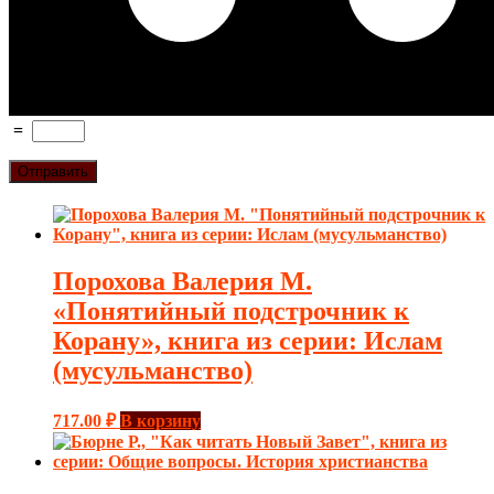
=
Порохова Валерия М.
«Понятийный подстрочник к
Корану», книга из серии: Ислам
(мусульманство)
717.00
₽
В корзину