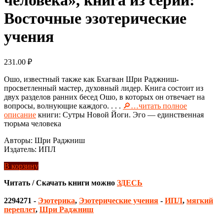
Восточные эзотерические
учения
231.00
₽
Ошо, известный также как Бхагван Шри Раджниш-
просветленный мастер, духовный лидер. Книга состоит из
двух разделов ранних бесед Ошо, в которых он отвечает на
вопросы, волнующие каждого. . . .
🔎…читать полное
описание
книги: Сутры Новой Йоги. Эго — единственная
тюрьма человека
Авторы: Шри Раджниш
Издатель: ИПЛ
В корзину
Читать / Скачать книги можно
ЗДЕСЬ
2294271
-
Эзотерика
,
Эзотерические учения
-
ИПЛ
,
мягкий
переплет
,
Шри Раджниш