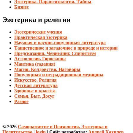
Эзотерика. Парапсихология. Тайны
Бизнес
Эзотерика и религия
Эзотерические учения
Практическая эзотерика
Научная и научно-популярная литература
Таинственное и загадочное в природе и истории
Предсказания. Ченнелинг. Спиритизм
Астрология. Гороскопы
Мантика (гадания)
Магия. Колдовство. Наговоры
Популярная и нетрадиционная медицина
Искусство. Религия
Детская литература
Здоровье и красота
Семья. Быт. Досуг
Разное
© 2026
Саморазвитие и Психология, Эзотерика и
Целительство
|
login
| Сайт разработал:
Андрей Хахилев