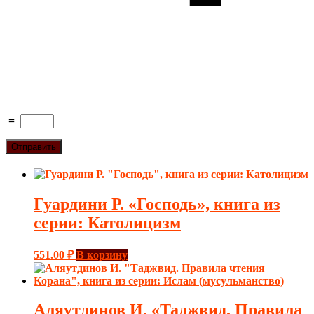
=
Гуардини Р. «Господь», книга из
серии: Католицизм
551.00
₽
В корзину
Аляутдинов И. «Таджвид. Правила