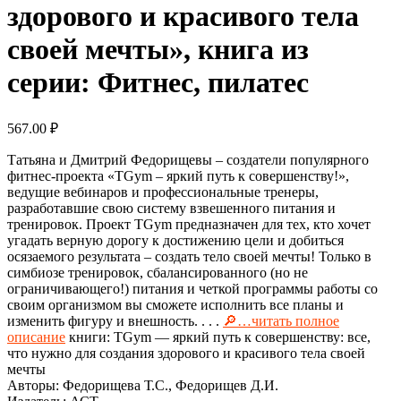
здорового и красивого тела
своей мечты», книга из
серии: Фитнес, пилатес
567.00
₽
Татьяна и Дмитрий Федорищевы – создатели популярного
фитнес-проекта «TGym – яркий путь к совершенству!»,
ведущие вебинаров и профессиональные тренеры,
разработавшие свою систему взвешенного питания и
тренировок. Проект TGym предназначен для тех, кто хочет
угадать верную дорогу к достижению цели и добиться
осязаемого результата – создать тело своей мечты! Только в
симбиозе тренировок, сбалансированного (но не
ограничивающего!) питания и четкой программы работы со
своим организмом вы сможете исполнить все планы и
изменить фигуру и внешность. . . .
🔎…читать полное
описание
книги: TGym — яркий путь к совершенству: все,
что нужно для создания здорового и красивого тела своей
мечты
Авторы: Федорищева Т.С., Федорищев Д.И.