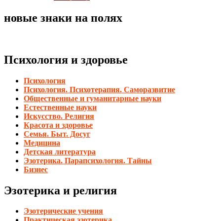
новые знаки на полях
Психология и здоровье
Психология
Психология. Психотерапия. Саморазвитие
Общественные и гуманитарные науки
Естественные науки
Искусство. Религия
Красота и здоровье
Семья. Быт. Досуг
Медицина
Детская литература
Эзотерика. Парапсихология. Тайны
Бизнес
Эзотерика и религия
Эзотерические учения
Практическая эзотерика