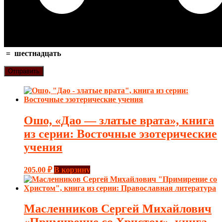
=
шестнадцать
Ошо, «Дао — златые врата», книга
из серии: Восточные эзотерические
учения
205.00
₽
В корзину
Масленников Сергей Михайлович