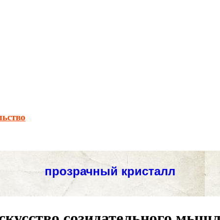
льство
скусство созидательного мышле