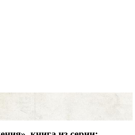
ния», книга из серии: