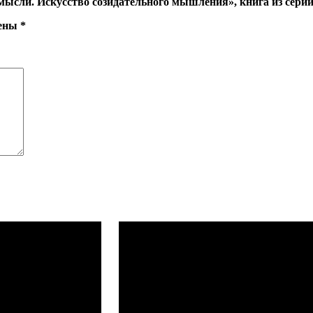
 мысли. Искусство созидательного мышления», книга из сери
чены
*