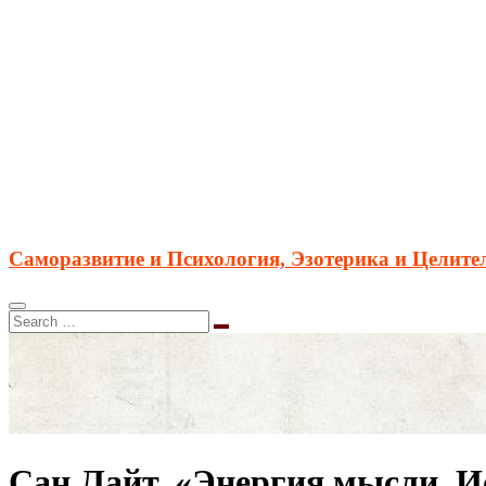
Саморазвитие и Психология, Эзотерика и Целите
Сан Лайт, «Энергия мысли. И