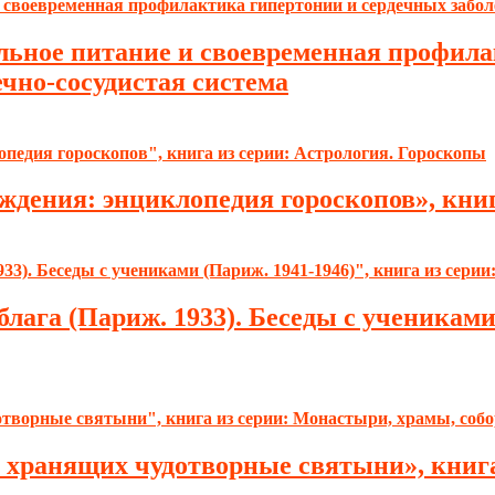
ьное питание и своевременная профила
ечно-сосудистая система
ождения: энциклопедия гороскопов», кни
блага (Париж. 1933). Беседы с учениками 
, хранящих чудотворные святыни», книг