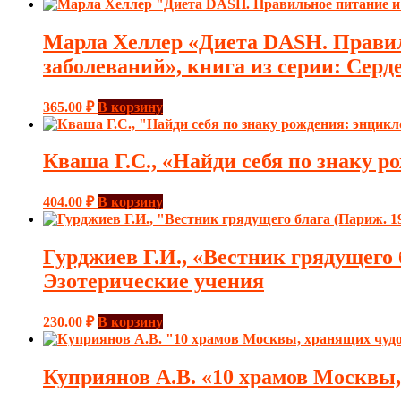
Марла Хеллер «Диета DASH. Правил
заболеваний», книга из серии: Серд
365.00
₽
В корзину
Кваша Г.С., «Найди себя по знаку р
404.00
₽
В корзину
Гурджиев Г.И., «Вестник грядущего 
Эзотерические учения
230.00
₽
В корзину
Куприянов А.В. «10 храмов Москвы