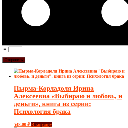
=
Пырма-Корладоля Ирина
Алексеевна «Выбираю и любовь, и
деньги», книга из серии:
Психология брака
548.00
₽
В корзину