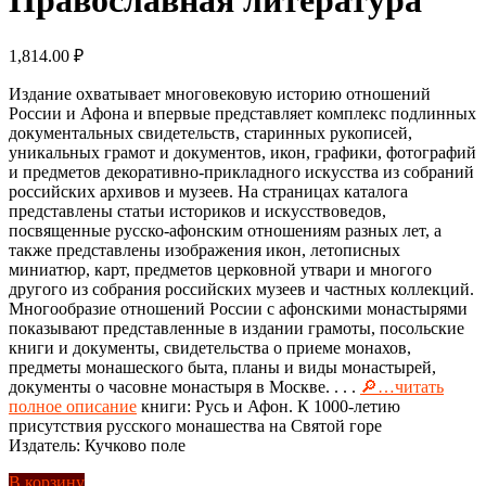
1,814.00
₽
Издание охватывает многовековую историю отношений
России и Афона и впервые представляет комплекс подлинных
документальных свидетельств, старинных рукописей,
уникальных грамот и документов, икон, графики, фотографий
и предметов декоративно-прикладного искусства из собраний
российских архивов и музеев. На страницах каталога
представлены статьи историков и искусствоведов,
посвященные русско-афонским отношениям разных лет, а
также представлены изображения икон, летописных
миниатюр, карт, предметов церковной утвари и многого
другого из собрания российских музеев и частных коллекций.
Многообразие отношений России с афонскими монастырями
показывают представленные в издании грамоты, посольские
книги и документы, свидетельства о приеме монахов,
предметы монашеского быта, планы и виды монастырей,
документы о часовне монастыря в Москве. . . .
🔎…читать
полное описание
книги: Русь и Афон. К 1000-летию
присутствия русского монашества на Святой горе
Издатель: Кучково поле
В корзину