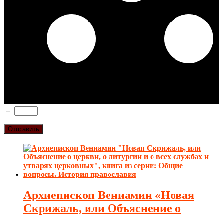
=
Архиепископ Вениамин «Новая
Скрижаль, или Объяснение о