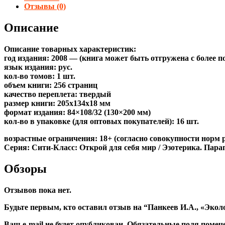
Отзывы (0)
Описание
Описание товарных характеристик:
год издания: 2008 — (книга может быть отгружена c более 
язык издания: рус.
кол-во томов: 1 шт.
объем книги: 256 страниц
качество переплета: твердый
размер книги: 205x134x18 мм
формат издания: 84×108/32 (130×200 мм)
кол-во в упаковке (для оптовых покупателей): 16 шт.
возрастные ограничения: 18+ (согласно совокупности норм 
Серия: Сити-Класс: Открой для себя мир / Эзотерика. Пара
Обзоры
Отзывов пока нет.
Будьте первым, кто оставил отзыв на “Панкеев И.А., «Эко
Ваш e-mail не будет опубликован.
Обязательные поля поме