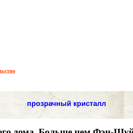
льство
его дома. Больше чем Фэн-Шуй!