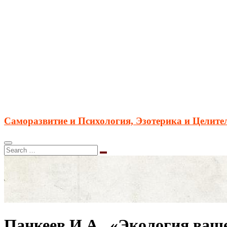
Саморазвитие и Психология, Эзотерика и Целите
Панкеев И.А., «Экология ваш