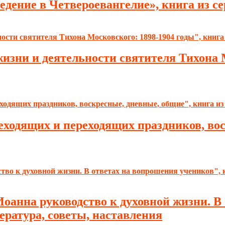
дение в Четвероевангелие», книга из се
изни и деятельности святителя Тихона М
еходящих и переходящих праздников, вос
оанна руководство к духовной жизни. В
ература, советы, наставления