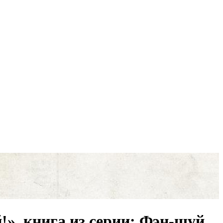
», книга из серии: Фэн-шуй