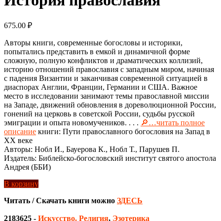
675.00
₽
Авторы книги, современные богословы и историки,
попытались представить в емкой и динамичной форме
сложную, полную конфликтов и драматических коллизий,
историю отношений православия с западным миром, начиная
с падения Византии и заканчивая современной ситуацией в
диаспорах Англии, Франции, Германии и США. Важное
место в исследовании занимают темы православной миссии
на Западе, движений обновления в дореволюционной России,
гонений на церковь в советской России, судьбы русской
эмиграции и опыта новомучеников. . . .
🔎…читать полное
описание
книги: Пути православного богословия на Запад в
ХХ веке
Авторы: Нобл И., Бауерова К., Нобл Т., Парушев П.
Издатель: Библейско-богословский институт святого апостола
Андрея (ББИ)
В корзину
Читать / Скачать книги можно
ЗДЕСЬ
2183625
-
Искусство. Религия
,
Эзотерика