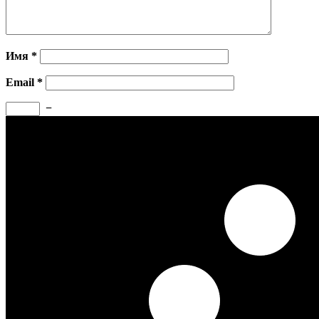
Имя
*
Email
*
−