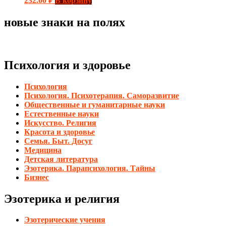
232.00
₽
В корзину
новые знаки на полях
Психология и здоровье
Психология
Психология. Психотерапия. Саморазвитие
Общественные и гуманитарные науки
Естественные науки
Искусство. Религия
Красота и здоровье
Семья. Быт. Досуг
Медицина
Детская литература
Эзотерика. Парапсихология. Тайны
Бизнес
Эзотерика и религия
Эзотерические учения