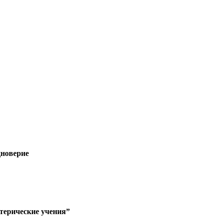
дноверие
отерические учения”