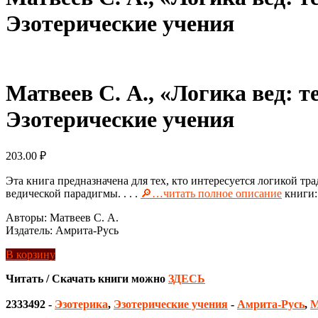
Эзотерические учения
Матвеев С. А., «Логика вед: т
Эзотерические учения
203.00
₽
Эта книга предназначена для тех, кто интересуется логикой т
ведической парадигмы. . . .
🔎…читать полное описание
книги:
Авторы: Матвеев С. А.
Издатель: Амрита-Русь
В корзину
Читать / Скачать книги можно
ЗДЕСЬ
2333492
-
Эзотерика
,
Эзотерические учения
-
Амрита-Русь
,
М