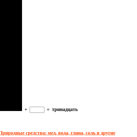
+
=
тринадцать