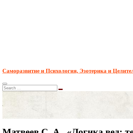
Саморазвитие и Психология, Эзотерика и Целите
Матвеев С. А., «Логика вед: т