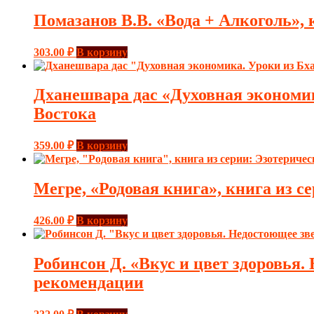
Помазанов В.В. «Вода + Алкоголь», к
303.00
₽
В корзину
Дханешвара дас «Духовная экономика
Востока
359.00
₽
В корзину
Мегре, «Родовая книга», книга из с
426.00
₽
В корзину
Робинсон Д. «Вкус и цвет здоровья
рекомендации