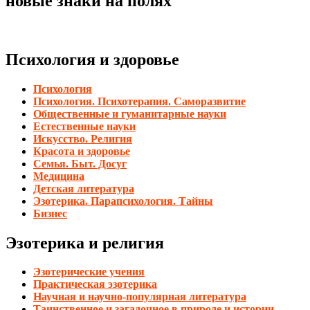
новые знаки на полях
Психология и здоровье
Психология
Психология. Психотерапия. Саморазвитие
Общественные и гуманитарные науки
Естественные науки
Искусство. Религия
Красота и здоровье
Семья. Быт. Досуг
Медицина
Детская литература
Эзотерика. Парапсихология. Тайны
Бизнес
Эзотерика и религия
Эзотерические учения
Практическая эзотерика
Научная и научно-популярная литература
Таинственное и загадочное в природе и истории