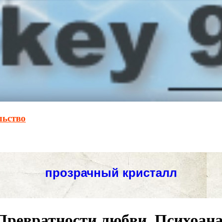
льство
ревратности любви. Психоана