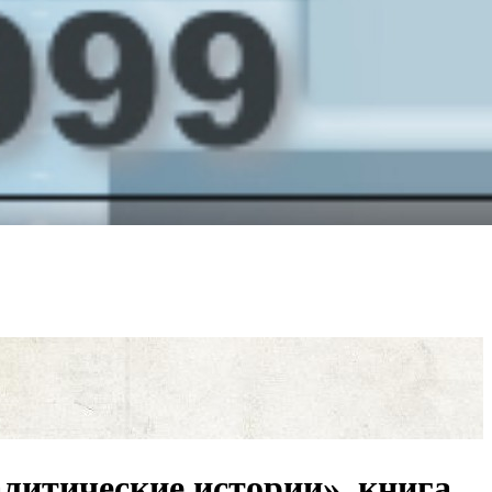
литические истории», книга