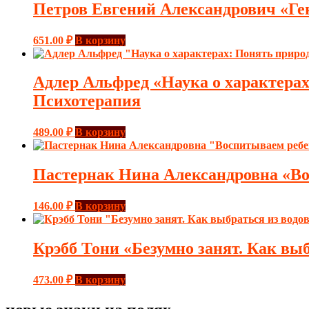
Петров Евгений Александрович «Ген
651.00
₽
В корзину
Адлер Альфред «Наука о характерах
Психотерапия
489.00
₽
В корзину
Пастернак Нина Александровна «Во
146.00
₽
В корзину
Крэбб Тони «Безумно занят. Как вы
473.00
₽
В корзину