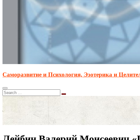
Саморазвитие и Психология, Эзотерика и Целите
Лейбин Валерий Моисеевич «П