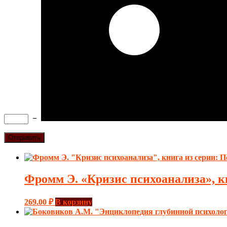
−
Фромм Э. «Кризис психоанализа», к
269.00
₽
В корзину