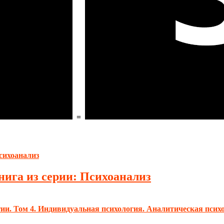
=
нига из серии: Психоанализ