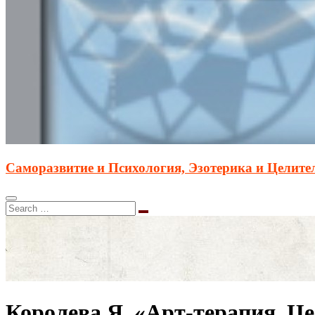
Саморазвитие и Психология, Эзотерика и Целите
Королева Я. «Арт-терапия. Це