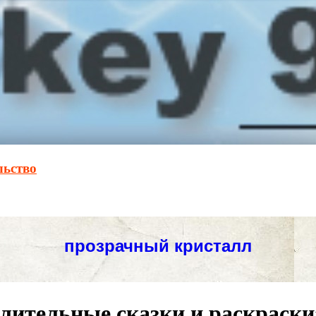
льство
лительные сказки и раскраски»