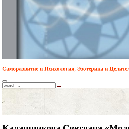
Саморазвитие и Психология, Эзотерика и Целите
Калашникова Светлана «Молит