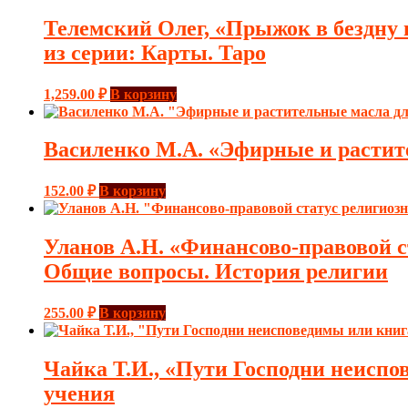
Телемский Олег, «Прыжок в бездну 
из серии: Карты. Таро
1,259.00
₽
В корзину
Василенко М.А. «Эфирные и растите
152.00
₽
В корзину
Уланов А.Н. «Финансово-правовой с
Общие вопросы. История религии
255.00
₽
В корзину
Чайка Т.И., «Пути Господни неиспо
учения