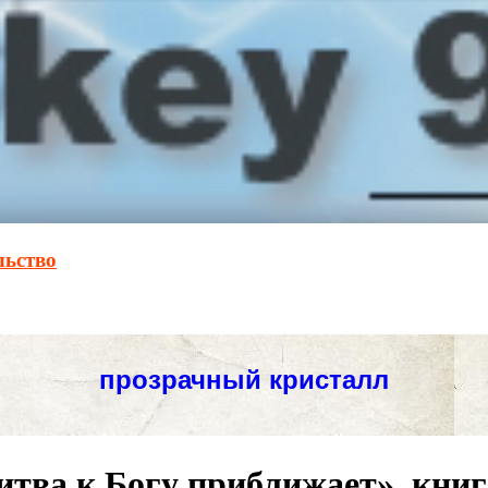
льство
ва к Богу приближает», книга