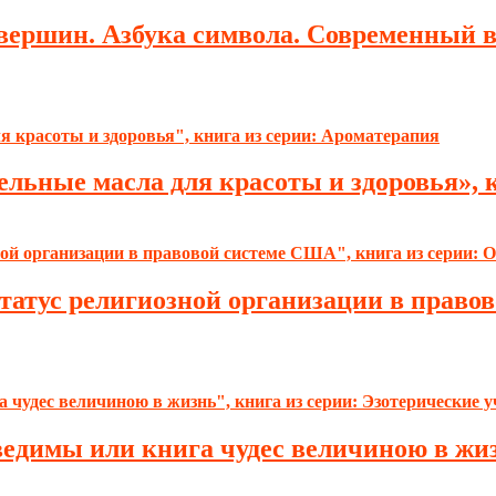
вершин. Азбука символа. Современный в
льные масла для красоты и здоровья», 
татус религиозной организации в правов
ведимы или книга чудес величиною в жиз