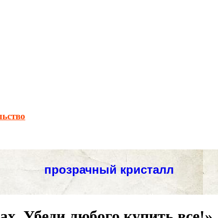
льство
. Убеди любого купить все!»,