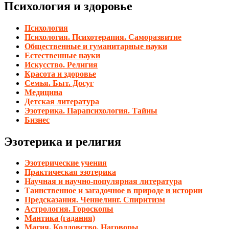
Психология и здоровье
Психология
Психология. Психотерапия. Саморазвитие
Общественные и гуманитарные науки
Естественные науки
Искусство. Религия
Красота и здоровье
Семья. Быт. Досуг
Медицина
Детская литература
Эзотерика. Парапсихология. Тайны
Бизнес
Эзотерика и религия
Эзотерические учения
Практическая эзотерика
Научная и научно-популярная литература
Таинственное и загадочное в природе и истории
Предсказания. Ченнелинг. Спиритизм
Астрология. Гороскопы
Мантика (гадания)
Магия. Колдовство. Наговоры