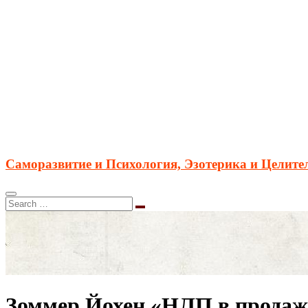
Саморазвитие и Психология, Эзотерика и Целите
Зоммер Йохен «НЛП в продажах