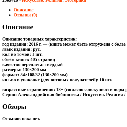
2509419
-
Искусство. Религия
,
Эзотерика
Описание
Отзывы (0)
Описание
Описание товарных характеристик:
год издания: 2016 г. — (книга может быть отгружена c боле
язык издания: рус.
кол-во томов: 1 шт.
объём книги: 405 страниц
качество переплета: твердый
размеры: 130×200 мм
формат: 84×108/32 (130×200 мм)
кол-во в упаковке (для оптовых покупателей): 10 шт.
возрастные ограничения: 18+ (согласно совокупности норм 
Серия: Александрийская библиотека / Искусство. Религия /
Обзоры
Отзывов пока нет.