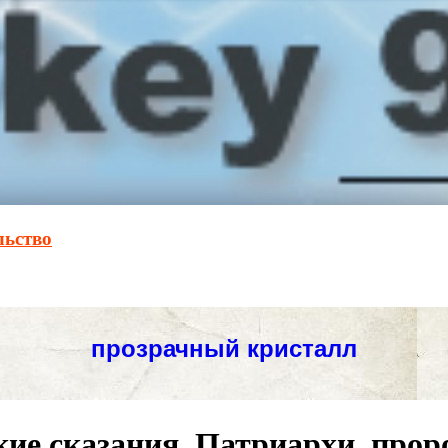
льство
ие сказания. Патриархи, проро