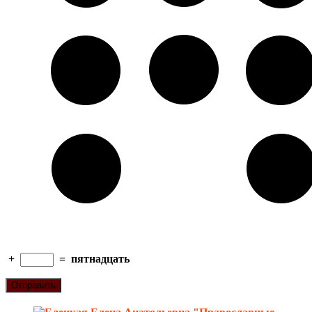
+
=
пятнадцать