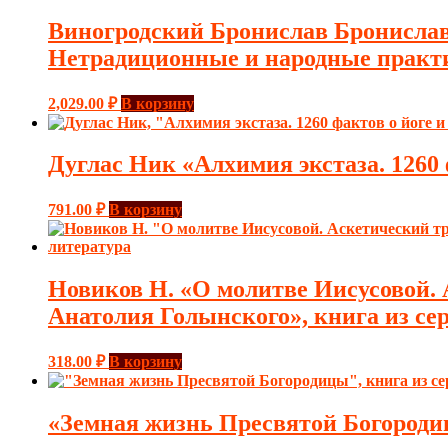
Виногродский Бронислав Брониславо
Нетрадиционные и народные практ
2,029.00
₽
В корзину
Дуглас Ник «Алхимия экстаза. 1260 
791.00
₽
В корзину
Новиков Н. «О молитве Иисусовой. 
Анатолия Голынского», книга из се
318.00
₽
В корзину
«Земная жизнь Пресвятой Богороди