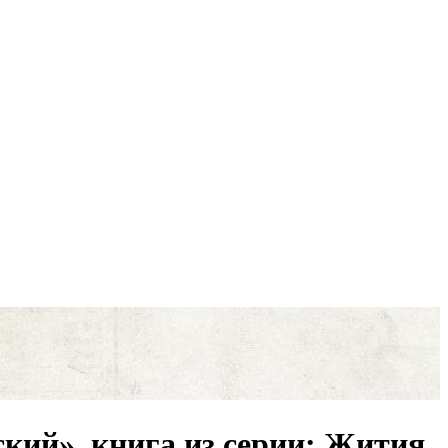
ий», книга из серии: Жития