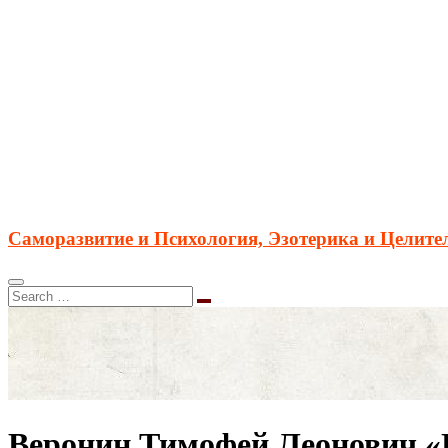
Саморазвитие и Психология, Эзотерика и Целите
Веронин Тимофей Леонович «