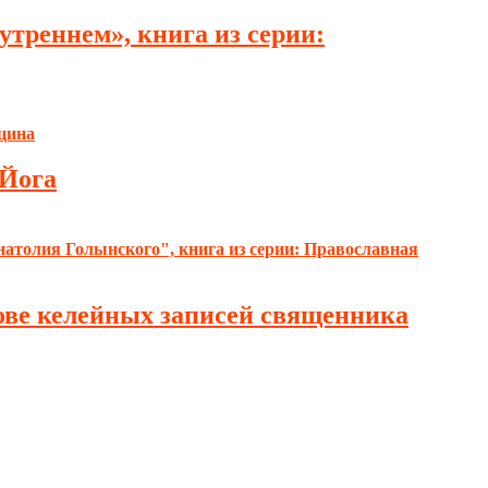
треннем», книга из серии:
 Йога
нове келейных записей священника