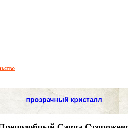
льство
Преподобный Савва Сторожевск