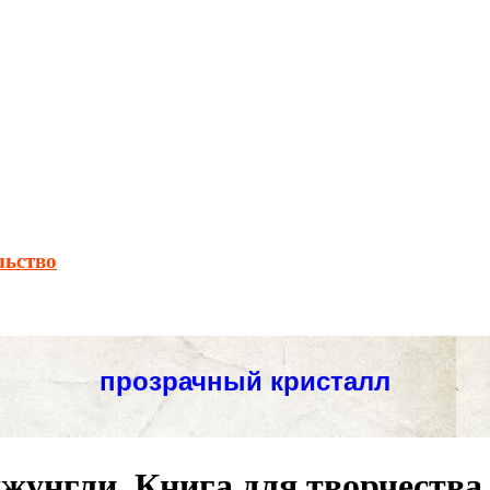
льство
унгли. Книга для творчества 