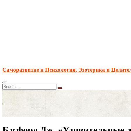
Саморазвитие и Психология, Эзотерика и Целите
Бэсфорд Дж. «Удивительные дж