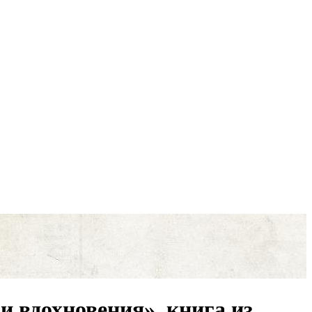
и вдохновения», книга из