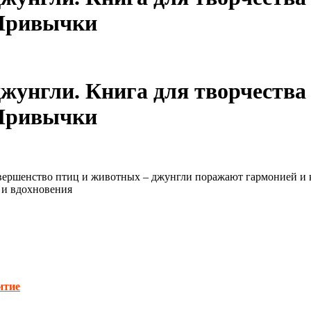
 Привычки
унгли. Книга для творчества 
 Привычки
вершенство птиц и животных – джунгли поражают гармонией и кр
 и вдохновения
итие