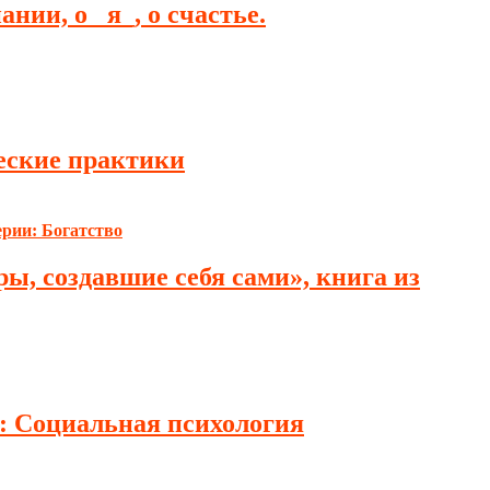
ии, о _я_, о счастье.
ческие практики
ы, создавшие себя сами», книга из
и: Социальная психология