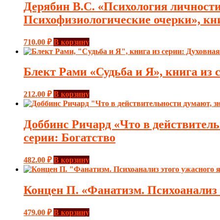
Дерябин В.С. «Психология личности 
Психофизиологические очерки», кни
710.00
₽
В корзину
Блект Рами «Судьба и Я», книга из
212.00
₽
В корзину
Доббинс Ричард «Что в действитель
серии: Богатство
482.00
₽
В корзину
Концен П. «Фанатизм. Психоанализ 
479.00
₽
В корзину