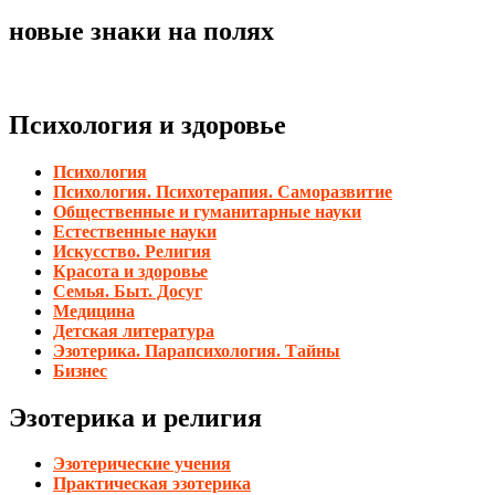
новые знаки на полях
Психология и здоровье
Психология
Психология. Психотерапия. Саморазвитие
Общественные и гуманитарные науки
Естественные науки
Искусство. Религия
Красота и здоровье
Семья. Быт. Досуг
Медицина
Детская литература
Эзотерика. Парапсихология. Тайны
Бизнес
Эзотерика и религия
Эзотерические учения
Практическая эзотерика