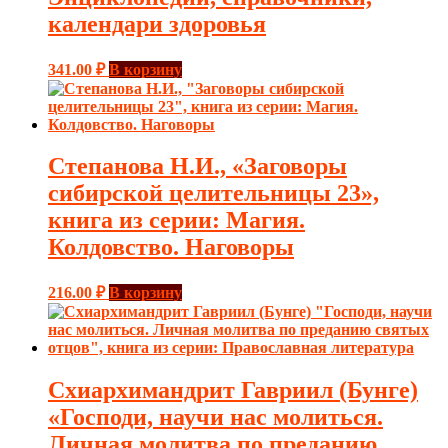
календари здоровья
341.00
₽
В корзину
Степанова Н.И., «Заговоры
сибирской целительницы 23»,
книга из серии: Магия.
Колдовство. Наговоры
216.00
₽
В корзину
Схиархимандрит Гавриил (Бунге)
«Господи, научи нас молиться.
Личная молитва по преданию