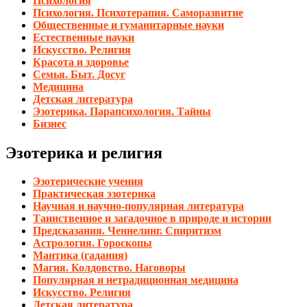
Психология
Психология. Психотерапия. Саморазвитие
Общественные и гуманитарные науки
Естественные науки
Искусство. Религия
Красота и здоровье
Семья. Быт. Досуг
Медицина
Детская литература
Эзотерика. Парапсихология. Тайны
Бизнес
Эзотерика и религия
Эзотерические учения
Практическая эзотерика
Научная и научно-популярная литература
Таинственное и загадочное в природе и истории
Предсказания. Ченнелинг. Спиритизм
Астрология. Гороскопы
Мантика (гадания)
Магия. Колдовство. Наговоры
Популярная и нетрадиционная медицина
Искусство. Религия
Детская литература