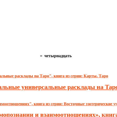
=
четырнадцать
льные универсальные расклады на Таро»
мопознании и взаимоотношениях», книга