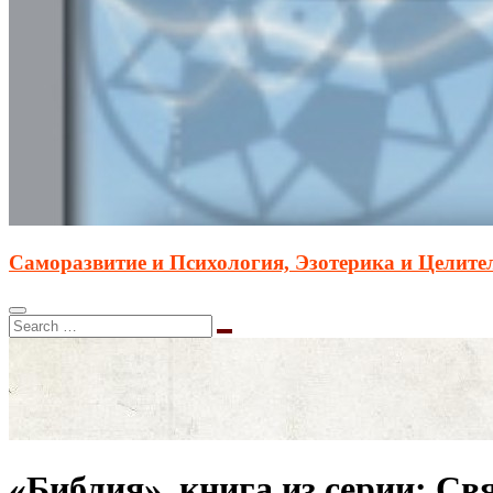
Саморазвитие и Психология, Эзотерика и Целите
«Библия», книга из серии: С