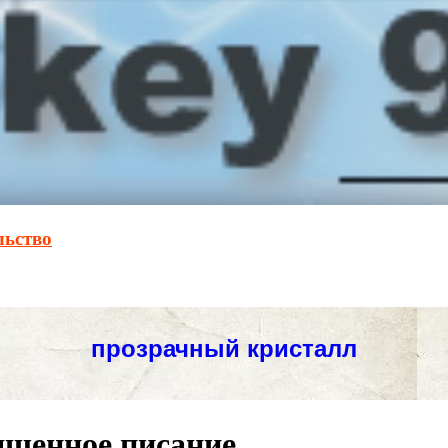
льство
вященное писание