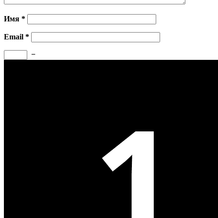
Имя
*
Email
*
−