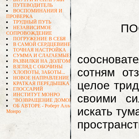
ПОСВЯ
Нэнс
сооснова
сотням о
целое трид
своими с
искать тум
пространст