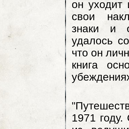
он уходит 
свои нак
знаки и 
удалось со
что он лич
книга осн
убеждениях
Перва
"Путешеств
1971 году.