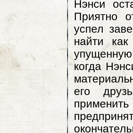
Нэнси ост
Приятно о
успел зав
найти как
упущенну
когда Нэнс
материаль
его друз
применит
предпри
окончатель