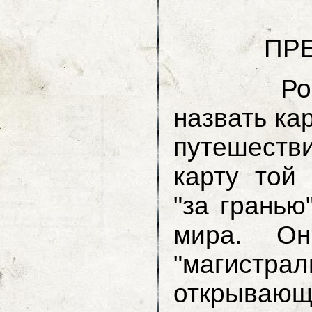
ПРЕДИ
Роберта
назвать ка
путешеств
карту той 
"за гранью
мира. Он
"магистра
открывающе