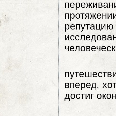
пережив
протяжении
репутацию
исследо
человеческ
Однако
путешеств
вперед, хо
достиг око
Сущест