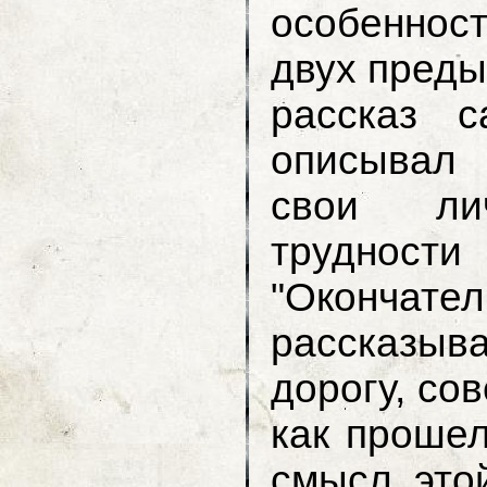
особенност
двух преды
рассказ 
описывал 
свои ли
трудно
"Окончат
рассказыва
дорогу, со
как прошел
смысл это