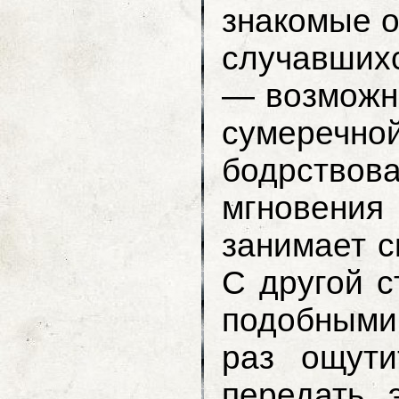
знакомые о
случавших
— возможно
сумеречной
бодрствов
мгновения
занимает с
С другой с
подобными
раз ощути
передать 