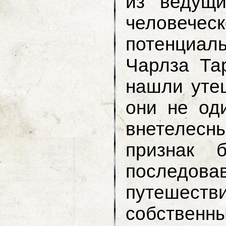
из ведущи
человеч
потенциал
Чарлза Та
нашли утеш
они не од
внетелесн
признак 
последов
путешестви
собств