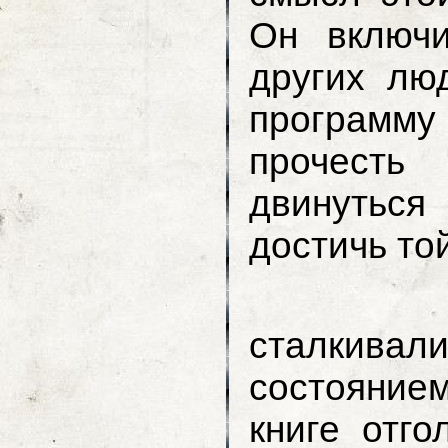
Он включ
других лю
программ
прочесть
двинуться
достичь то
Те чит
сталкив
состояние
книге отго