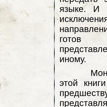
языке. И 
исключения
направлени
готов 
представле
иному.
Монро ут
этой книг
предшест
представл