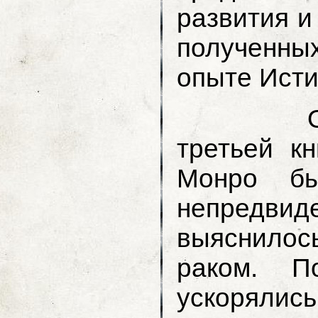
развития и
полученны
опыте Исти
Однако 
третьей к
Монро бы
непред
выяснилось
раком. П
ускорялис