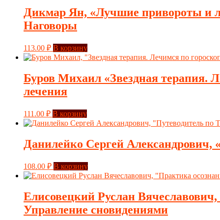
Дикмар Ян, «Лучшие привороты и л
Наговоры
113.00
₽
В корзину
Буров Михаил «Звездная терапия. Л
лечения
111.00
₽
В корзину
Данилейко Сергей Александрович, «
108.00
₽
В корзину
Елисовецкий Руслан Вячеславович, 
Управление сновидениями