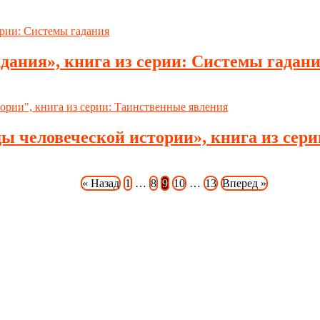
адания», книга из серии: Системы гадан
оды человеческой истории», книга из сер
« Назад
1
…
8
9
10
…
13
Вперед »