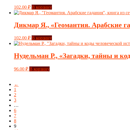
102.00
₽
В корзину
Дикмар Я., «Геомантия. Арабские г
102.00
₽
В корзину
Нудельман Р., «Загадки, тайны и к
96.00
₽
В корзину
←
1
2
3
…
6
7
8
9