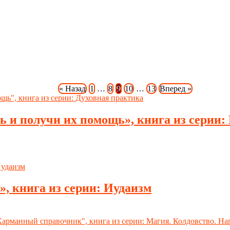
« Назад
1
…
8
9
10
…
13
Вперед »
ь и получи их помощь», книга из серии:
, книга из серии: Иудаизм