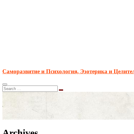
Саморазвитие и Психология, Эзотерика и Целите
Archives