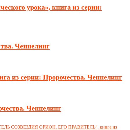
ского урока», книга из серии:
ства. Ченнелинг
га из серии: Пророчества. Ченнелинг
очества. Ченнелинг