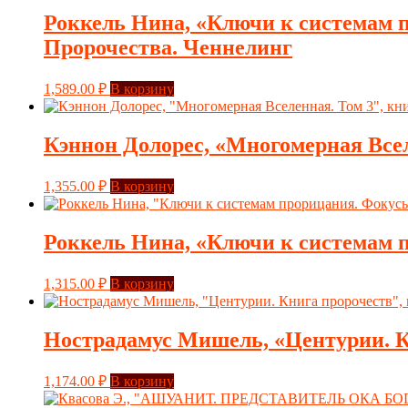
Роккель Нина, «Ключи к системам п
Пророчества. Ченнелинг
1,589.00
₽
В корзину
Кэннон Долорес, «Многомерная Всел
1,355.00
₽
В корзину
Роккель Нина, «Ключи к системам п
1,315.00
₽
В корзину
Нострадамус Мишель, «Центурии. Кн
1,174.00
₽
В корзину