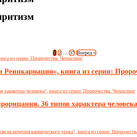
иритизм
1
2
…
37
Вперед »
и Реинкарнация», книга из серии: Проро
орицания. 36 типов характера человека»