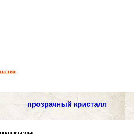
льство
иритизм