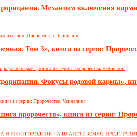
рорицания. Механизм включения кармиче
енная. Том 3», книга из серии: Пророче
рорицания. Фокусы родовой кармы», кни
ига пророчеств», книга из серии: Прор