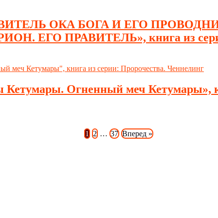
ТАВИТЕЛЬ ОКА БОГА И ЕГО ПРОВОДН
. ЕГО ПРАВИТЕЛЬ», книга из серии:
Кетумары. Огненный меч Кетумары», кн
1
2
…
37
Вперед »