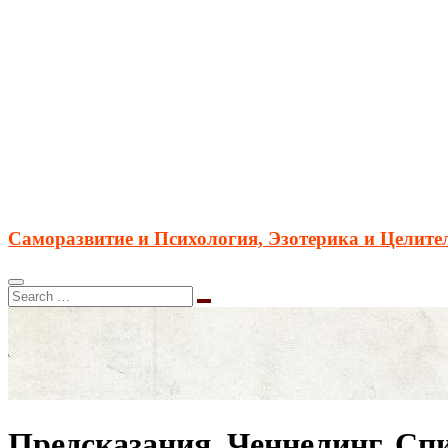
Саморазвитие и Психология, Эзотерика и Целите
Предсказания. Ченнелинг. Сп