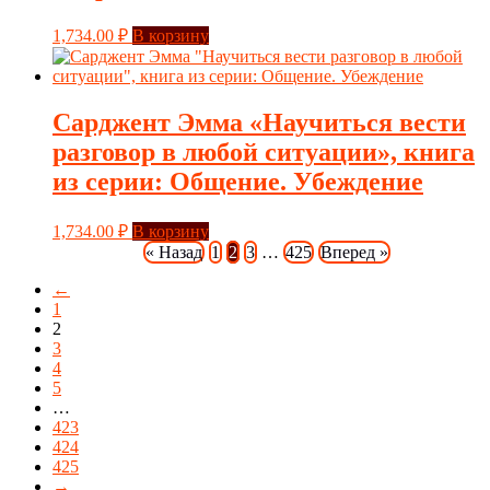
1,734.00
₽
В корзину
Сарджент Эмма «Научиться вести
разговор в любой ситуации», книга
из серии: Общение. Убеждение
1,734.00
₽
В корзину
« Назад
1
2
3
…
425
Вперед »
←
1
2
3
4
5
…
423
424
425
→