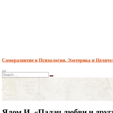
Саморазвитие и Психология, Эзотерика и Целите
Ялом И. «Палач любви и други