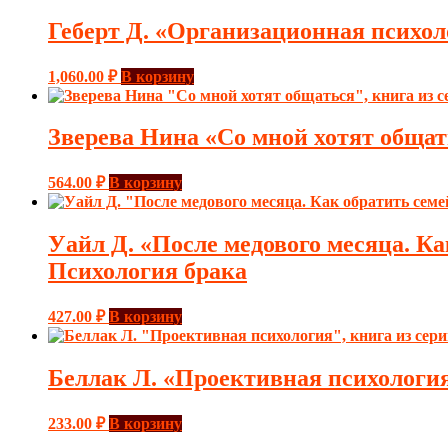
Геберт Д. «Организационная психол
1,060.00
₽
В корзину
Зверева Нина «Со мной хотят общат
564.00
₽
В корзину
Уайл Д. «После медового месяца. К
Психология брака
427.00
₽
В корзину
Беллак Л. «Проективная психология
233.00
₽
В корзину