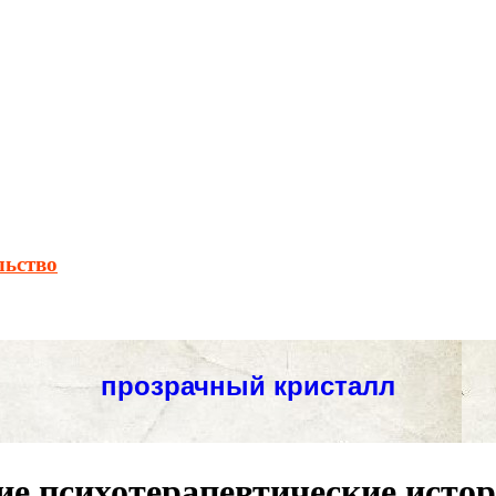
льство
е психотерапевтические истори