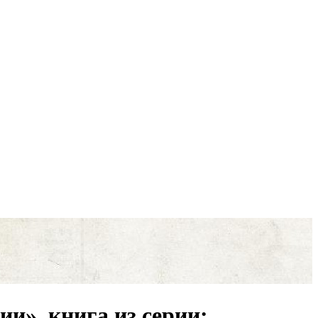
и», книга из серии: