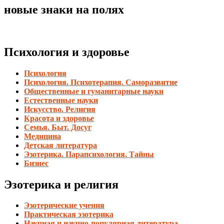
новые знаки на полях
Психология и здоровье
Психология
Психология. Психотерапия. Саморазвитие
Общественные и гуманитарные науки
Естественные науки
Искусство. Религия
Красота и здоровье
Семья. Быт. Досуг
Медицина
Детская литература
Эзотерика. Парапсихология. Тайны
Бизнес
Эзотерика и религия
Эзотерические учения
Практическая эзотерика
Научная и научно-популярная литература