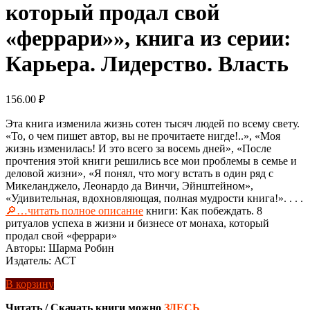
который продал свой
«феррари»», книга из серии:
Карьера. Лидерство. Власть
156.00
₽
Эта книга изменила жизнь сотен тысяч людей по всему свету.
«То, о чем пишет автор, вы не прочитаете нигде!..», «Моя
жизнь изменилась! И это всего за восемь дней», «После
прочтения этой книги решились все мои проблемы в семье и
деловой жизни», «Я понял, что могу встать в один ряд с
Микеланджело, Леонардо да Винчи, Эйнштейном»,
«Удивительная, вдохновляющая, полная мудрости книга!». . . .
🔎…читать полное описание
книги: Как побеждать. 8
ритуалов успеха в жизни и бизнесе от монаха, который
продал свой «феррари»
Авторы: Шарма Робин
Издатель: АСТ
В корзину
Читать / Скачать книги можно
ЗДЕСЬ