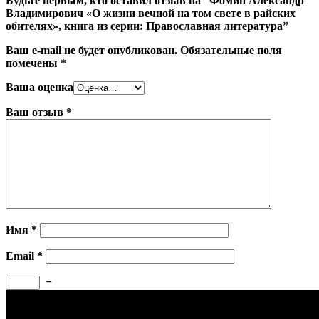
Будьте первым, кто оставил отзыв на “Фомин Александр
Владимирович «О жизни вечной на том свете в райских
обителях», книга из серии: Православная литература”
Ваш e-mail не будет опубликован.
Обязательные поля
помечены
*
Ваша оценка
Ваш отзыв
*
Имя
*
Email
*
−