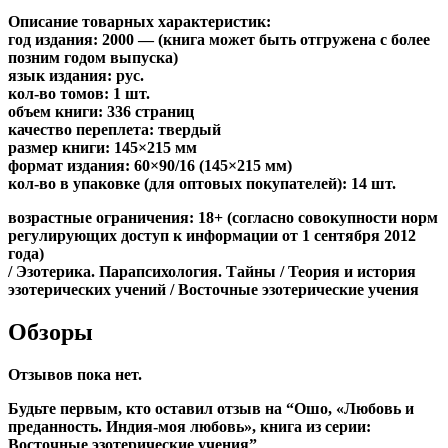
Описание товарных характеристик:
год издания: 2000 — (книга может быть отгружена c более
позним годом выпуска)
язык издания: рус.
кол-во томов: 1 шт.
объем книги: 336 страниц
качество переплета: твердый
размер книги: 145×215 мм
формат издания: 60×90/16 (145×215 мм)
кол-во в упаковке (для оптовых покупателей): 14 шт.
возрастные ограничения: 18+ (согласно совокупности норм
регулирующих доступ к информации от 1 сентября 2012
года)
/ Эзотерика. Парапсихология. Тайны / Теория и история
эзотерических учений / Восточные эзотерические учения
Обзоры
Отзывов пока нет.
Будьте первым, кто оставил отзыв на “Ошо, «Любовь и
преданность. Индия-моя любовь», книга из серии:
Восточные эзотерические учения”