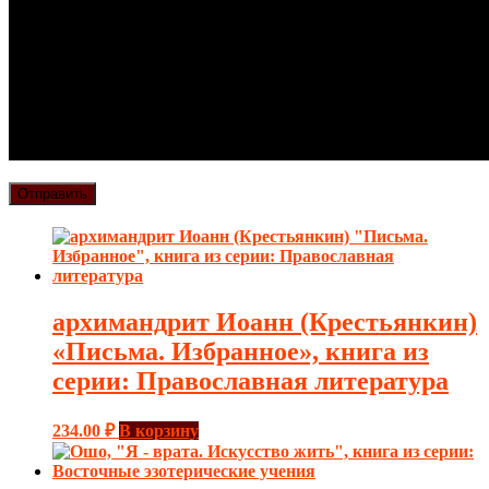
архимандрит Иоанн (Крестьянкин)
«Письма. Избранное», книга из
серии: Православная литература
234.00
₽
В корзину