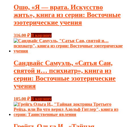
Ошо, «Я — врата. Искусство
жить», книга из серии: Восточные
эзотерические учения
316.00
₽
В корзину
Сандвайс Самуэль, «Сатья Саи,
святой и… психиатр», книга из
серии: Восточные эзотерические
учения
105.00
₽
В корзину
Грейгъ Ольга И., «Тайная